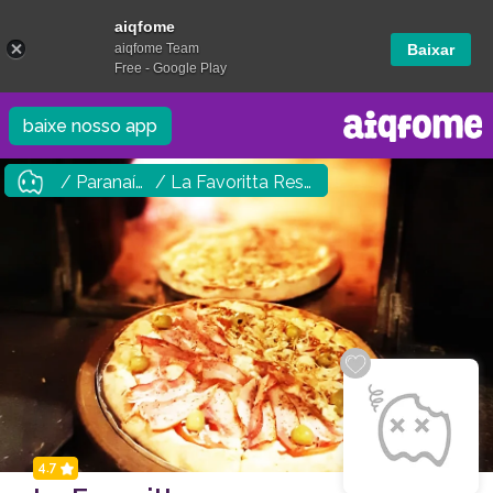
aiqfome
aiqfome Team
Baixar
Free - Google Play
baixe nosso app
/ Paranaíba
/ La Favoritta Restaurante e Pizzaria
4.7