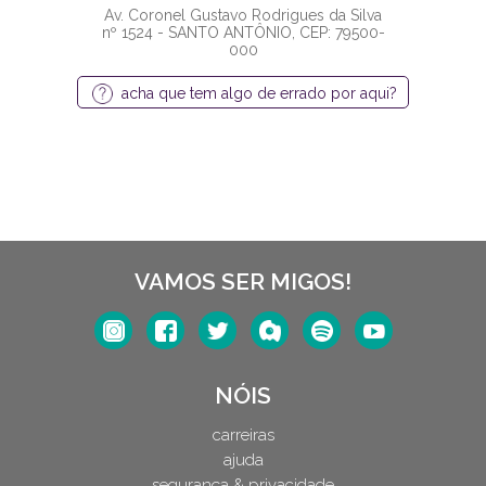
Av. Coronel Gustavo Rodrigues da Silva
nº 1524 - SANTO ANTÔNIO, CEP: 79500-
000
acha que tem algo de errado por aqui?
VAMOS SER MIGOS!
NÓIS
carreiras
ajuda
segurança & privacidade