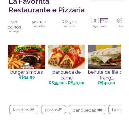
La Favoritta
Restaurante e Pizzaria
ver
90-120
R$15,00
bairros
minutos
mínimo
pagamento
infos
entrega
burger simples
panqueca de
beirute de filé de
R$34,90
carne
frang...
R$35,00 - R$50,00
R$40,00
lanches 🍔
pizzas🍕
beirute 
panquecas 🍽